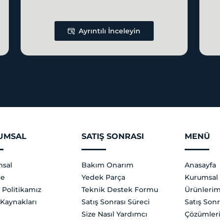
Ayrıntılı İnceleyin
UMSAL
SATIŞ SONRASI
MENÜ
sal
Bakım Onarım
Anasayfa
çe
Yedek Parça
Kurumsal
 Politikamız
Teknik Destek Formu
Ürünlerim
 Kaynakları
Satış Sonrası Süreci
Satış Sonr
Size Nasıl Yardımcı
Çözümler