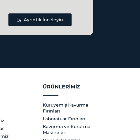
Ayrıntılı İnceleyin
ÜRÜNLERIMIZ
Kuruyemiş Kavurma
Fırınları
Laboratuar Fırınları
iz
Kavurma ve Kurutma
ası
Makineleri
imiz