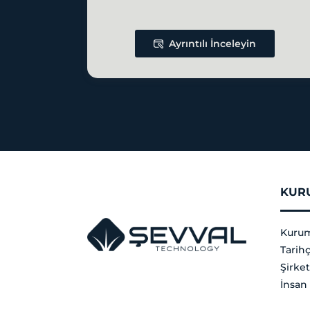
Ayrıntılı İnceleyin
KUR
Kurum
Tarih
Şirket
İnsan