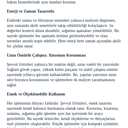
bakım hizmetlerinde aynı standart korunur.
Enerji ve Zaman Tasarrufu
Endirekt ısıtma ve filtrasyon sistemleri yalnızca maliyeti düşürmez,
aynı zamanda akıllı sensörlerle takip edilebilirliği kolaylaştırır. Isı
değerleri kontrol altına alınabilir, soğutma aşamaları yönetilebilir. Bu
sayede işletmeler her aşamada üretimi gözlemleyebilir ve olası
sorunları anında tespit edebilir. Hem enerji hem zaman açısından akıllı
bir çözüm sunar.
Uzun Ömürlü Çalışma: Yatırımın Korunması
Şevval fritözleri yalnızca bir makine değil, uzun vadeli bir yatırımdır.
Sağlam gövde yapısı, yüksek kalite parçalar ve stabil çalışma sistemi
sayesinde yıllarca güvenle kullanılabilir. Bu, yapılan yatırımın uzun
süre boyunca korunmasını ve işletmelere ek maliyet yaratmamasını
sağlar.
Esnek ve Ölçeklenebilir Kullanım
Her işletmenin ihtiyacı farklıdır. Şevval fritözleri, esnek tasarımı
sayesinde kendi hattınızı kurmanıza olanak tanır. Kavurma, kızartma,
soslama, soğutma gibi işlemler aynı hat içerisinde bir araya
getirilebilir. Bu sayede üreticiler, kendi ölçeklerine ve ihtiyaçlarına
özel çözümler oluşturabilir. Küçük işletmeler için kompakt çözümler,