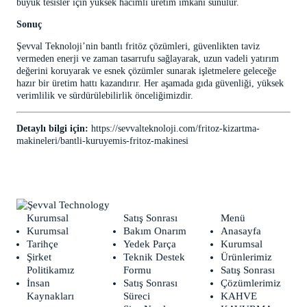
büyük tesisler için yüksek hacimli üretim imkânı sunulur.
Sonuç
Şevval Teknoloji’nin bantlı fritöz çözümleri, güvenlikten taviz
vermeden enerji ve zaman tasarrufu sağlayarak, uzun vadeli yatırım
değerini koruyarak ve esnek çözümler sunarak işletmelere geleceğe
hazır bir üretim hattı kazandırır. Her aşamada gıda güvenliği, yüksek
verimlilik ve sürdürülebilirlik önceliğimizdir.
Detaylı bilgi için:
https://sevvalteknoloji.com/fritoz-kizartma-
makineleri/bantli-kuruyemis-fritoz-makinesi
Kurumsal
Satış Sonrası
Menü
Kurumsal
Bakım Onarım
Anasayfa
Tarihçe
Yedek Parça
Kurumsal
Şirket
Teknik Destek
Ürünlerimiz
Politikamız
Formu
Satış Sonrası
İnsan
Satış Sonrası
Çözümlerimiz
Kaynakları
Süreci
KAHVE